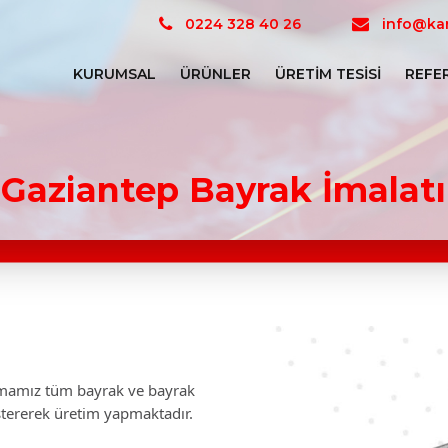
0224 328 40 26
info@kar
KURUMSAL
ÜRÜNLER
ÜRETIM TESISI
REFE
Gaziantep Bayrak İmalatı
firmamız tüm bayrak ve bayrak
stererek üretim yapmaktadır.