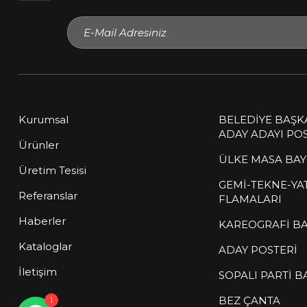
Kurumsal
BELEDİYE BAŞK
ADAY ADAYI POS
Ürünler
ÜLKE MASA BAY
Üretim Tesisi
GEMİ-TEKNE-YA
Müşteri Temsilcisi
Referanslar
FLAMALARI
çevrimiçi
Haberler
KAREOGRAFİ BA
Sitemize hoş geldiniz! Size nasıl
Kataloglar
ADAY POSTERİ
yardımcı olabilirim?
İletişim
SOPALI PARTİ B
BEZ ÇANTA
1