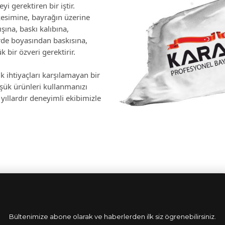
i gerektiren bir iştir.
esimine, bayrağın üzerine
ına, baskı kalıbına,
rde boyasından baskısına,
 bir özveri gerektirir.
k ihtiyaçları karşılamayan bir
üşük ürünleri kullanmanızı
yıllardır deneyimli ekibimizle
Bültenimize abone olarak ve haberlerden ilk siz ögrenebilirsiniz.