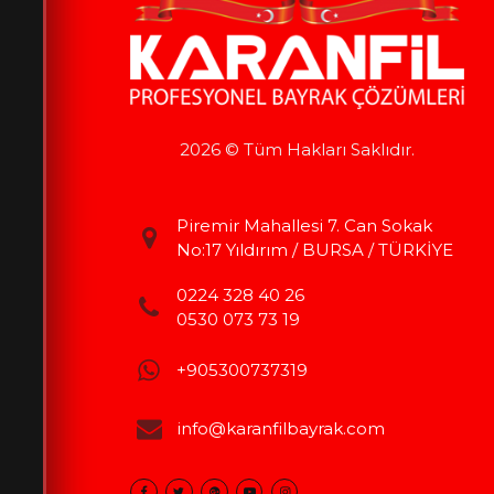
2026 © Tüm Hakları Saklıdır.
Piremir Mahallesi 7. Can Sokak
No:17 Yıldırım / BURSA / TÜRKİYE
0224 328 40 26
0530 073 73 19
+905300737319
info@karanfilbayrak.com