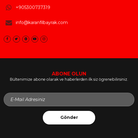
+905300737319
info@karanfilbayrak.com
ABONE OLUN
Bültenimize abone olarak ve haberlerden ilk siz ögrenebilirsiniz.
Gönder