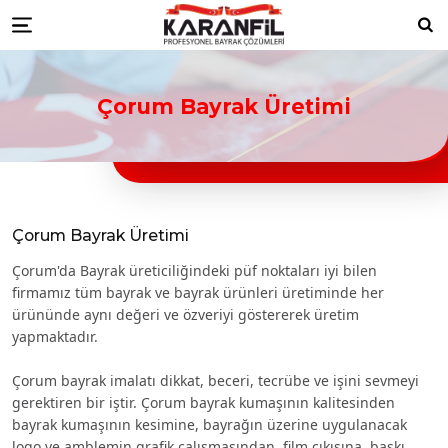
Karanfil Profesyonel Bayrak Çöz
bayrakları
Düzce Resmi Kurum Bayrakları
Düzce ikili masa bayrağı
Düzce türk bayraklari
Düzce bayrak
Ara
Menu
toptancıları
Düzce türk bayrağı imalatçıları
Düzce Ülke Bayrakları
Düzce turk bayragı
Düzce bayrak
toptancısı
Çorum Bayrak Üretimi
Çorum Bayrak Üretimi
Çorum'da Bayrak üreticiliğindeki püf noktaları iyi bilen
firmamız tüm bayrak ve bayrak ürünleri üretiminde her
ürününde aynı değeri ve özveriyi göstererek üretim
yapmaktadır.
Çorum bayrak imalatı dikkat, beceri, tecrübe ve işini sevmeyi
gerektiren bir iştir. Çorum bayrak kumaşının kalitesinden
bayrak kumaşının kesimine, bayrağın üzerine uygulanacak
logo ve amblemin grafik çalışmasından, film çıkışına, baskı