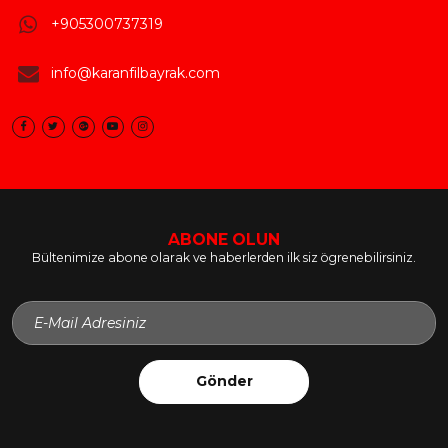
+905300737319
info@karanfilbayrak.com
ABONE OLUN
Bültenimize abone olarak ve haberlerden ilk siz ögrenebilirsiniz.
Gönder