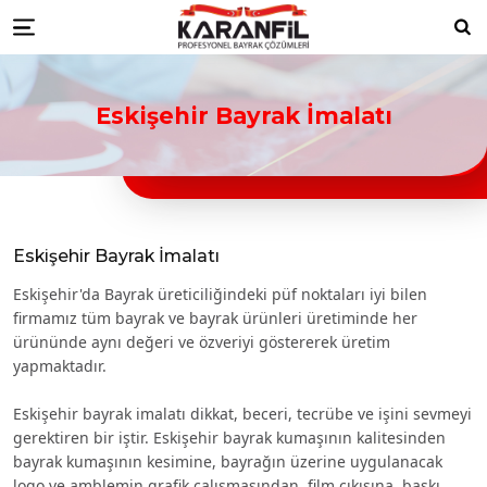
Karanfil Profesyonel Bayrak Çöz
bayrakları
Düzce Resmi Kurum Bayrakları
Düzce ikili masa bayrağı
Düzce türk bayraklari
Düzce bayrak
Ara
Menu
toptancıları
Düzce türk bayrağı imalatçıları
Düzce Ülke Bayrakları
Düzce turk bayragı
Düzce bayrak
toptancısı
Eskişehir Bayrak İmalatı
Eskişehir Bayrak İmalatı
Eskişehir'da Bayrak üreticiliğindeki püf noktaları iyi bilen
firmamız tüm bayrak ve bayrak ürünleri üretiminde her
ürününde aynı değeri ve özveriyi göstererek üretim
yapmaktadır.
Eskişehir bayrak imalatı dikkat, beceri, tecrübe ve işini sevmeyi
gerektiren bir iştir. Eskişehir bayrak kumaşının kalitesinden
bayrak kumaşının kesimine, bayrağın üzerine uygulanacak
logo ve amblemin grafik çalışmasından, film çıkışına, baskı