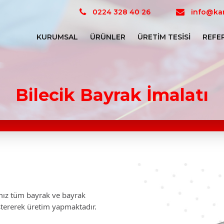
0224 328 40 26
info@kar
KURUMSAL
ÜRÜNLER
ÜRETIM TESISI
REFE
Bilecik Bayrak İmalatı
mamız tüm bayrak ve bayrak
stererek üretim yapmaktadır.