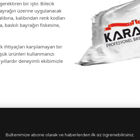
erektiren bir iştir. Bilecik
bayrağın üzerine uygulanacak
lıbına, kalıbından renk kodları
 baskılı bayrağın fiskesine,
k ihtiyaçları karşılamayan bir
üşük ürünleri kullanmanızı
yıllardır deneyimli ekibimizle
Bültenimize abone olarak ve haberlerden ilk siz ögrenebilirsiniz.