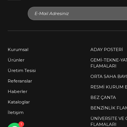
Kurumsal
ADAY POSTERİ
Ürünler
GEMİ-TEKNE-YA
FLAMALARI
Üretim Tesisi
Müşteri Temsilcisi
ORTA SAHA BAY
çevrimiçi
Referanslar
RESMİ KURUM 
Haberler
Sitemize hoş geldiniz! Size nasıl
BEZ ÇANTA
yardımcı olabilirim?
Kataloglar
BENZİNLİK FLA
İletişim
ÜNİVERSİTE VE
FLAMALARI
1