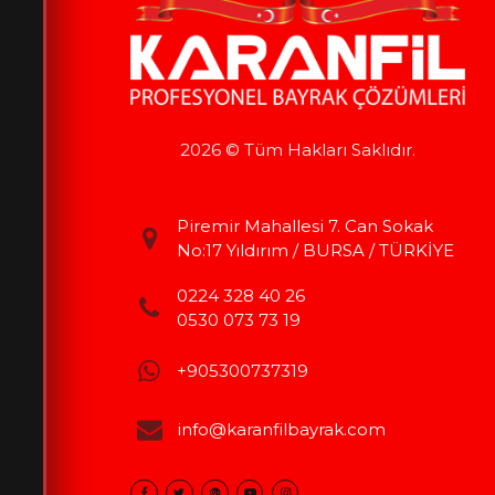
2026 © Tüm Hakları Saklıdır.
Piremir Mahallesi 7. Can Sokak
No:17 Yıldırım / BURSA / TÜRKİYE
0224 328 40 26
0530 073 73 19
+905300737319
info@karanfilbayrak.com