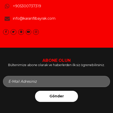
+905300737319
info@karanfilbayrak.com
ABONE OLUN
Bültenimize abone olarak ve haberlerden ilk siz ögrenebilirsiniz.
Gönder