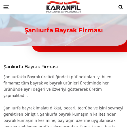
Karanfil Profesyonel Bayrak Çöz
bayrakları
Düzce Resmi Kurum Bayrakları
Düzce ikili masa bayrağı
Düzce türk bayraklari
Düzce bayrak
Ara
Menu
toptancıları
Düzce türk bayrağı imalatçıları
Düzce Ülke Bayrakları
Düzce turk bayragı
Düzce bayrak
toptancısı
Şanlıurfa Bayrak Firması
Şanlıurfa Bayrak Firması
Şanlıurfa'da Bayrak üreticiliğindeki püf noktaları iyi bilen
firmamız tüm bayrak ve bayrak ürünleri üretiminde her
ürününde aynı değeri ve özveriyi göstererek üretim
yapmaktadır.
Şanlıurfa bayrak imalatı dikkat, beceri, tecrübe ve işini sevmeyi
gerektiren bir iştir. Şanlıurfa bayrak kumaşının kalitesinden
bayrak kumaşının kesimine, bayrağın üzerine uygulanacak
logo ve amblemin grafik çalışmasından, film çıkışına, baskı