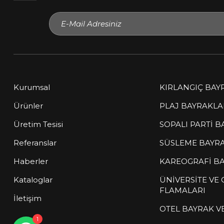
Kurumsal
KIRLANGIÇ BAY
Ürünler
PLAJ BAYRAKLA
Üretim Tesisi
SOPALI PARTİ B
Müşteri Temsilcisi
Referanslar
SÜSLEME BAYR
çevrimiçi
Haberler
KAREOGRAFİ BA
Sitemize hoş geldiniz! Size nasıl
Kataloglar
ÜNİVERSİTE VE
yardımcı olabilirim?
FLAMALARI
İletişim
OTEL BAYRAK V
1