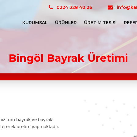
0224 328 40 26
info@kar
KURUMSAL
ÜRÜNLER
ÜRETIM TESISI
REFE
Bingöl Bayrak Üretimi
mamız tüm bayrak ve bayrak
stererek üretim yapmaktadır.