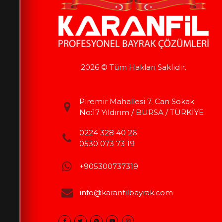
2026 © Tüm Hakları Saklıdır.
Piremir Mahallesi 7. Can Sokak
No:17 Yıldırım / BURSA / TÜRKİYE
0224 328 40 26
0530 073 73 19
+905300737319
info@karanfilbayrak.com