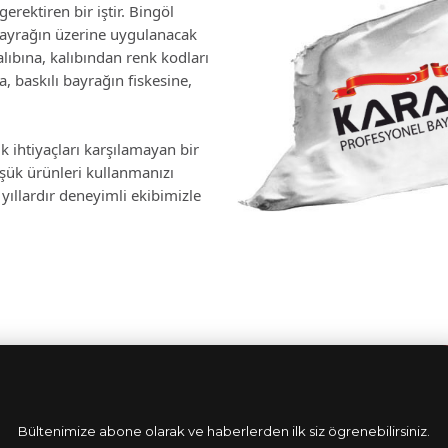
erektiren bir iştir. Bingöl
bayrağın üzerine uygulanacak
lıbına, kalıbından renk kodları
 baskılı bayrağın fiskesine,
k ihtiyaçları karşılamayan bir
üşük ürünleri kullanmanızı
yıllardır deneyimli ekibimizle
Bültenimize abone olarak ve haberlerden ilk siz ögrenebilirsiniz.