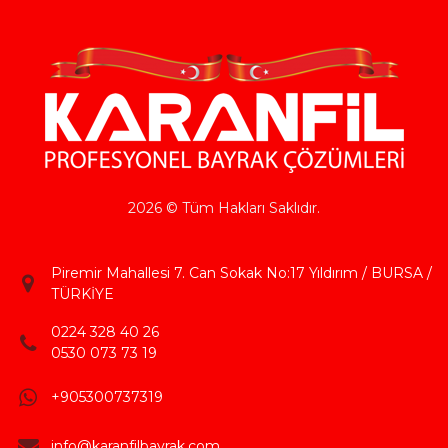
2026 © Tüm Hakları Saklıdır.
Piremir Mahallesi 7. Can Sokak No:17 Yıldırım / BURSA /
TÜRKİYE
0224 328 40 26
0530 073 73 19
+905300737319
info@karanfilbayrak.com