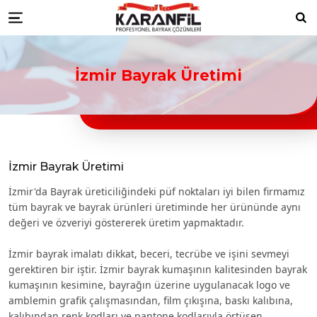
Karanfil Profesyonel Bayrak Çöz
bayrakları
Düzce Resmi Kurum Bayrakları
Düzce ikili masa bayrağı
Düzce türk bayraklari
Düzce bayrak
Ara
Menu
toptancıları
Düzce türk bayrağı imalatçıları
Düzce Ülke Bayrakları
Düzce turk bayragı
Düzce bayrak
toptancısı
İzmir Bayrak Üretimi
İzmir Bayrak Üretimi
İzmir'da Bayrak üreticiliğindeki püf noktaları iyi bilen firmamız
tüm bayrak ve bayrak ürünleri üretiminde her ürününde aynı
değeri ve özveriyi göstererek üretim yapmaktadır.
İzmir bayrak imalatı dikkat, beceri, tecrübe ve işini sevmeyi
gerektiren bir iştir. İzmir bayrak kumaşının kalitesinden bayrak
kumaşının kesimine, bayrağın üzerine uygulanacak logo ve
amblemin grafik çalışmasından, film çıkışına, baskı kalıbına,
kalıbından renk kodları ve pantone kodlarıyla örtüşen