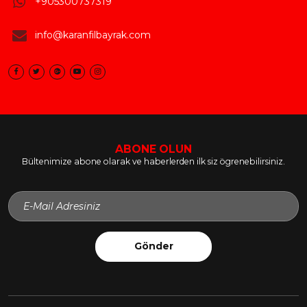
+905300737319
info@karanfilbayrak.com
ABONE OLUN
Bültenimize abone olarak ve haberlerden ilk siz ögrenebilirsiniz.
Gönder