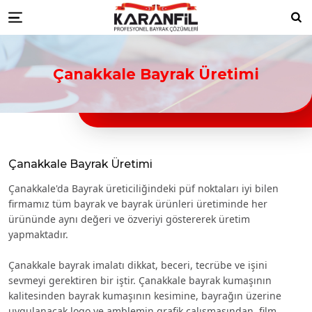
Karanfil Profesyonel Bayrak Çöz
bayrakları
Düzce Resmi Kurum Bayrakları
Düzce ikili masa bayrağı
Düzce türk bayraklari
Düzce bayrak
Ara
Menu
toptancıları
Düzce türk bayrağı imalatçıları
Düzce Ülke Bayrakları
Düzce turk bayragı
Düzce bayrak
toptancısı
Çanakkale Bayrak Üretimi
Çanakkale Bayrak Üretimi
Çanakkale'da Bayrak üreticiliğindeki püf noktaları iyi bilen
firmamız tüm bayrak ve bayrak ürünleri üretiminde her
ürününde aynı değeri ve özveriyi göstererek üretim
yapmaktadır.
Çanakkale bayrak imalatı dikkat, beceri, tecrübe ve işini
sevmeyi gerektiren bir iştir. Çanakkale bayrak kumaşının
kalitesinden bayrak kumaşının kesimine, bayrağın üzerine
uygulanacak logo ve amblemin grafik çalışmasından, film