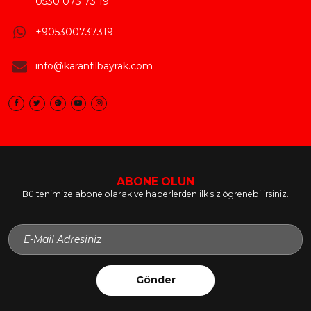
0530 073 73 19
+905300737319
info@karanfilbayrak.com
ABONE OLUN
Bültenimize abone olarak ve haberlerden ilk siz ögrenebilirsiniz.
Gönder