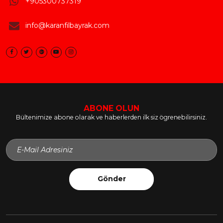
+905300737319
info@karanfilbayrak.com
ABONE OLUN
Bültenimize abone olarak ve haberlerden ilk siz ögrenebilirsiniz.
Gönder