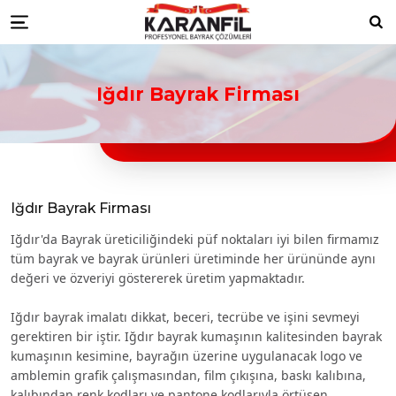
Karanfil Profesyonel Bayrak Çöz
bayrakları
Düzce Resmi Kurum Bayrakları
Düzce ikili masa bayrağı
Düzce türk bayraklari
Düzce bayrak
Ara
Menu
toptancıları
Düzce türk bayrağı imalatçıları
Düzce Ülke Bayrakları
Düzce turk bayragı
Düzce bayrak
toptancısı
Iğdır Bayrak Firması
Iğdır Bayrak Firması
Iğdır'da Bayrak üreticiliğindeki püf noktaları iyi bilen firmamız
tüm bayrak ve bayrak ürünleri üretiminde her ürününde aynı
değeri ve özveriyi göstererek üretim yapmaktadır.
Iğdır bayrak imalatı dikkat, beceri, tecrübe ve işini sevmeyi
gerektiren bir iştir. Iğdır bayrak kumaşının kalitesinden bayrak
kumaşının kesimine, bayrağın üzerine uygulanacak logo ve
amblemin grafik çalışmasından, film çıkışına, baskı kalıbına,
kalıbından renk kodları ve pantone kodlarıyla örtüşen