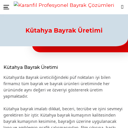
Karanfil Profesyonel Bayrak Çözümleri
bayrakları
Düzce Resmi Kurum Bayrakları
Düzce ikili masa bayrağı
Düzce türk bayraklari
Düzce bayrak
Ara
Menu
toptancıları
Düzce türk bayrağı imalatçıları
Düzce Ülke Bayrakları
Düzce turk bayragı
Düzce bayrak
toptancısı
Kütahya Bayrak Üretimi
Kütahya Bayrak Üretimi
Kütahya'da Bayrak üreticiliğindeki püf noktaları iyi bilen
firmamız tüm bayrak ve bayrak ürünleri üretiminde her
ürününde aynı değeri ve özveriyi göstererek üretim
yapmaktadır.
Kütahya bayrak imalatı dikkat, beceri, tecrübe ve işini sevmeyi
gerektiren bir iştir. Kütahya bayrak kumaşının kalitesinden
bayrak kumaşının kesimine, bayrağın üzerine uygulanacak
logo ve amblemin grafik çalışmasından, film çıkışına, baskı