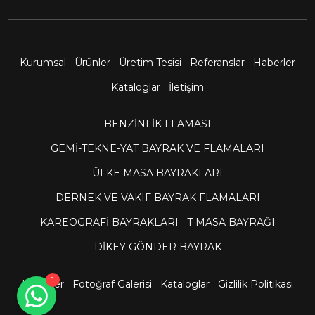
Kurumsal
Ürünler
Üretim Tesisi
Referanslar
Haberler
Kataloglar
İletişim
BENZİNLİK FLAMASI
GEMİ-TEKNE-YAT BAYRAK VE FLAMALARI
Müşteri Temsilcisi
ÜLKE MASA BAYRAKLARI
çevrimiçi
DERNEK VE VAKIF BAYRAK FLAMALARI
Sitemize hoş geldiniz! Size nasıl
KAREOGRAFİ BAYRAKLARI
T MASA BAYRAĞI
yardımcı olabilirim?
DİKEY GÖNDER BAYRAK
1
Haberler
Fotoğraf Galerisi
Kataloglar
Gizlilik Politikası