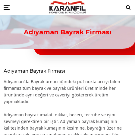
Karanfil Profesyonel Bayrak Çöz
Bayrakları
Düzce ikili masa bayrağı
Düzce türk bayraklari
Düzce bayrak toptancıları
Düzce türk bayrağı
Ara
Menu
imalatçıları
Düzce Ülke Bayrakları
Düzce turk bayragı
Düzce bayrak toptancısı
Adıyaman Bayrak Firması
Adıyaman Bayrak Firması
Adıyaman'da Bayrak üreticiliğindeki püf noktaları iyi bilen
firmamız tüm bayrak ve bayrak ürünleri üretiminde her
ürününde aynı değeri ve özveriyi göstererek üretim
yapmaktadır.
Adıyaman bayrak imalatı dikkat, beceri, tecrübe ve işini
sevmeyi gerektiren bir iştir. Adıyaman bayrak kumaşının
kalitesinden bayrak kumaşının kesimine, bayrağın üzerine
uygulanacak logo ve amblemin grafik çalışmasından, film