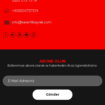
0530 073 73 19
+905300737319
info@karanfilbayrak.com
ABONE OLUN
Bültenimize abone olarak ve haberlerden ilk siz ögrenebilirsiniz.
Gönder