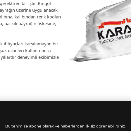
erektiren bir iştir. Bingöl
bayrağın üzerine uygulanacak
lıbına, kalıbından renk kodları
 baskılı bayrağın fiskesine,
k ihtiyaçları karşılamayan bir
üşük ürünleri kullanmanızı
yıllardır deneyimli ekibimizle
Bültenimize abone olarak ve haberlerden ilk siz ögrenebilirsiniz.