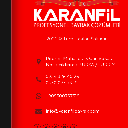
2026 © Tüm Hakları Saklıdır.
Piremir Mahallesi 7. Can Sokak
No:17 Yıldırım / BURSA / TÜRKİYE
0224 328 40 26
0530 073 73 19
+905300737319
info@karanfilbayrak.com