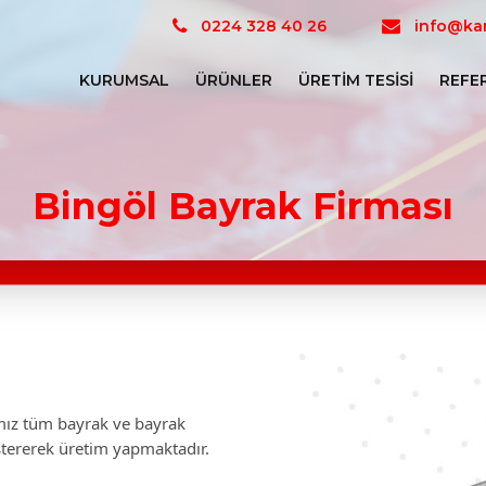
0224 328 40 26
info@kar
KURUMSAL
ÜRÜNLER
ÜRETIM TESISI
REFE
Bingöl Bayrak Firması
mamız tüm bayrak ve bayrak
stererek üretim yapmaktadır.