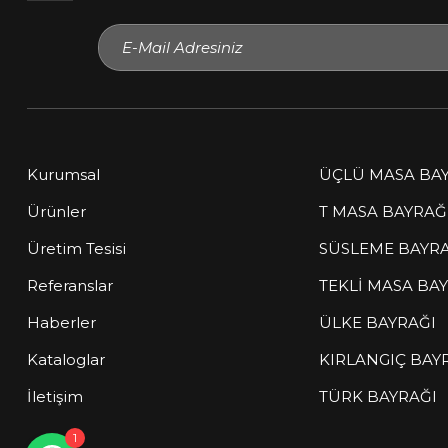
Kurumsal
ÜÇLÜ MASA BA
Ürünler
T MASA BAYRAĞ
Üretim Tesisi
SÜSLEME BAYR
Müşteri Temsilcisi
Referanslar
TEKLİ MASA BA
çevrimiçi
Haberler
ÜLKE BAYRAĞI
Sitemize hoş geldiniz! Size nasıl
Kataloglar
KIRLANGIÇ BAY
yardımcı olabilirim?
İletişim
TÜRK BAYRAĞI
1