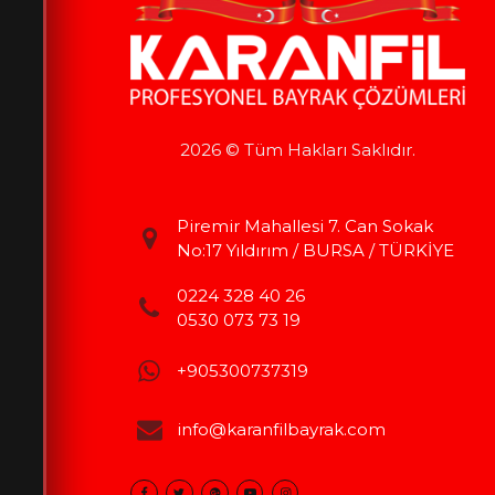
2026 © Tüm Hakları Saklıdır.
Piremir Mahallesi 7. Can Sokak
No:17 Yıldırım / BURSA / TÜRKİYE
0224 328 40 26
0530 073 73 19
+905300737319
info@karanfilbayrak.com