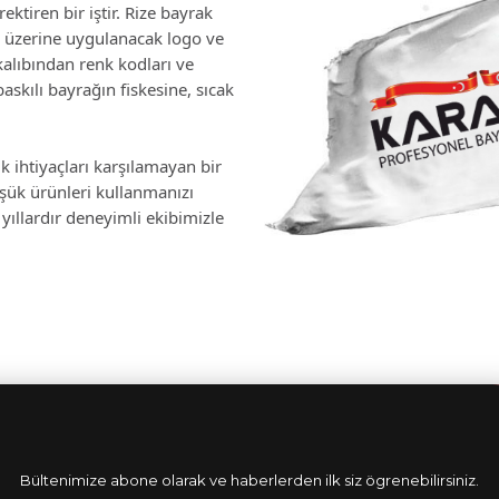
ektiren bir iştir. Rize bayrak
 üzerine uygulanacak logo ve
kalıbından renk kodları ve
skılı bayrağın fiskesine, sıcak
k ihtiyaçları karşılamayan bir
üşük ürünleri kullanmanızı
yıllardır deneyimli ekibimizle
Bültenimize abone olarak ve haberlerden ilk siz ögrenebilirsiniz.