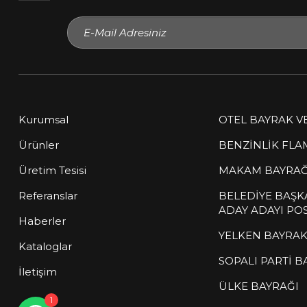
Kurumsal
OTEL BAYRAK V
Ürünler
BENZİNLİK FLA
Üretim Tesisi
MAKAM BAYRAĞ
Müşteri Temsilcisi
Referanslar
BELEDİYE BAŞK
çevrimiçi
ADAY ADAYI POS
Haberler
YELKEN BAYRA
Sitemize hoş geldiniz! Size nasıl
Kataloglar
yardımcı olabilirim?
SOPALI PARTİ B
İletişim
ÜLKE BAYRAĞI
1