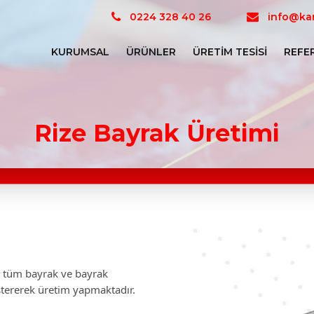
0224 328 40 26
info@kar
KURUMSAL
ÜRÜNLER
ÜRETIM TESISI
REFE
Rize Bayrak Üretimi
ız tüm bayrak ve bayrak
stererek üretim yapmaktadır.