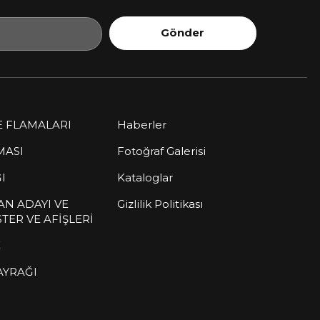
Gönder
E FLAMALARI
Haberler
MASI
Fotoğraf Galerisi
I
Kataloglar
AN ADAYI VE
Gizlilik Politikası
TER VE AFİŞLERİ
K
AYRAĞI