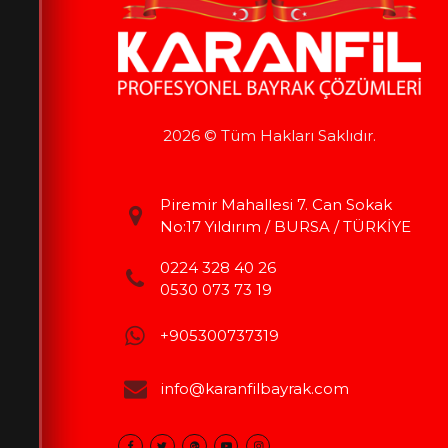
2026 © Tüm Hakları Saklıdır.
Piremir Mahallesi 7. Can Sokak
No:17 Yıldırım / BURSA / TÜRKİYE
0224 328 40 26
0530 073 73 19
+905300737319
info@karanfilbayrak.com