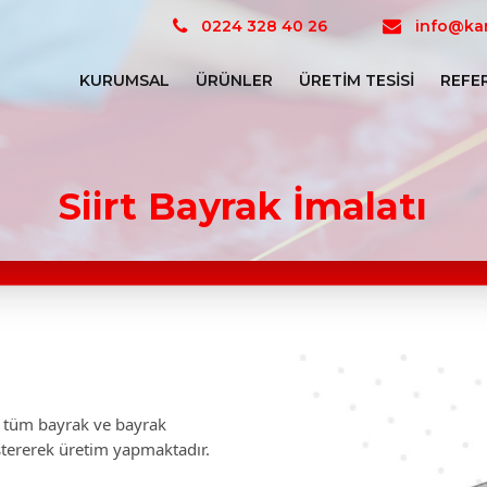
0224 328 40 26
info@kar
KURUMSAL
ÜRÜNLER
ÜRETIM TESISI
REFE
Siirt Bayrak İmalatı
ız tüm bayrak ve bayrak
stererek üretim yapmaktadır.