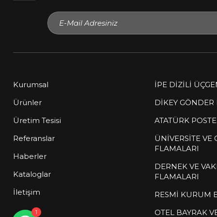
Kurumsal
İPE DİZİLİ ÜÇG
Ürünler
DİKEY GÖNDER
Müşteri Temsilcisi
Üretim Tesisi
ATATÜRK POSTE
çevrimiçi
Referanslar
ÜNİVERSİTE VE
Sitemize hoş geldiniz! Size nasıl
FLAMALARI
Haberler
yardımcı olabilirim?
DERNEK VE VAK
Kataloglar
FLAMALARI
İletişim
RESMİ KURUM 
OTEL BAYRAK V
1