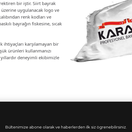
ktiren bir iştir. Siirt bayrak
 üzerine uygulanacak logo ve
kalıbından renk kodları ve
skılı bayrağın fiskesine, sıcak
k ihtiyaçları karşılamayan bir
üşük ürünleri kullanmanızı
yıllardır deneyimli ekibimizle
Bültenimize abone olarak ve haberlerden ilk siz ögrenebilirsiniz.