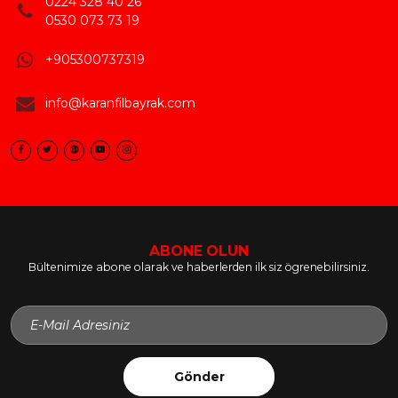
0224 328 40 26
0530 073 73 19
+905300737319
info@karanfilbayrak.com
ABONE OLUN
Bültenimize abone olarak ve haberlerden ilk siz ögrenebilirsiniz.
Gönder