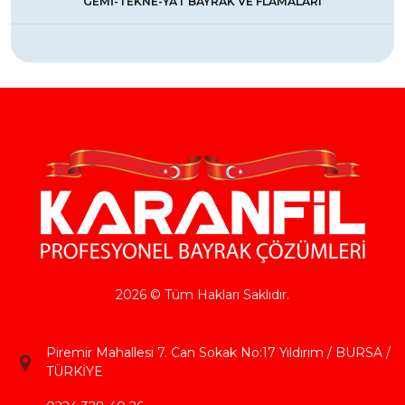
GEMİ-TEKNE-YAT BAYRAK VE FLAMALARI
2026 © Tüm Hakları Saklıdır.
Piremir Mahallesi 7. Can Sokak No:17 Yıldırım / BURSA /
TÜRKİYE