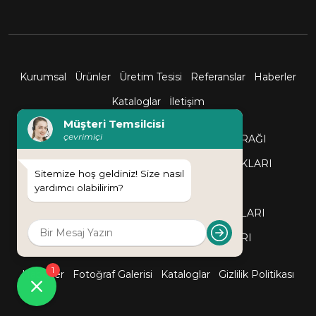
Kurumsal
Ürünler
Üretim Tesisi
Referanslar
Haberler
Kataloglar
İletişim
Müşteri Temsilcisi
çevrimiçi
SÜSLEME BAYRAKLARI
T MASA BAYRAĞI
LİDER POSTERİ
KAREOGRAFİ BAYRAKLARI
Sitemize hoş geldiniz! Size nasıl
RESMİ KURUM BAYRAKLARI
yardımcı olabilirim?
GEMİ-TEKNE-YAT BAYRAK VE FLAMALARI
TATİL SİTESİ BAYRAK VE FLAMALARI
1
Haberler
Fotoğraf Galerisi
Kataloglar
Gizlilik Politikası