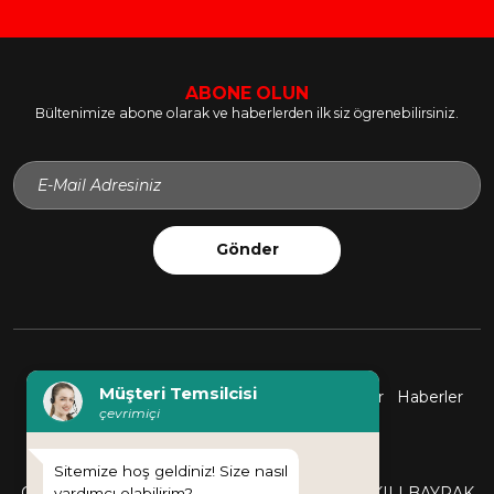
ABONE OLUN
Bültenimize abone olarak ve haberlerden ilk siz ögrenebilirsiniz.
Gönder
Müşteri Temsilcisi
Kurumsal
Ürünler
Üretim Tesisi
Referanslar
Haberler
çevrimiçi
Kataloglar
İletişim
Sitemize hoş geldiniz! Size nasıl
OTEL BAYRAK VE FLAMALARI
DİJİTAL BASKILI BAYRAK
yardımcı olabilirim?