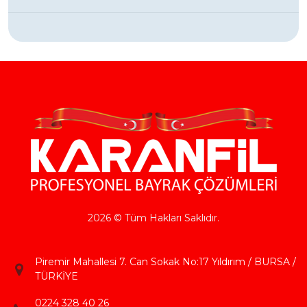
2026 © Tüm Hakları Saklıdır.
Piremir Mahallesi 7. Can Sokak No:17 Yıldırım / BURSA /
TÜRKİYE
0224 328 40 26