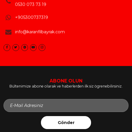
0530 073 73 19
+905300737319
info@karanfilbayrak.com
ABONE OLUN
Bültenimize abone olarak ve haberlerden ilk siz ögrenebilirsiniz.
Gönder