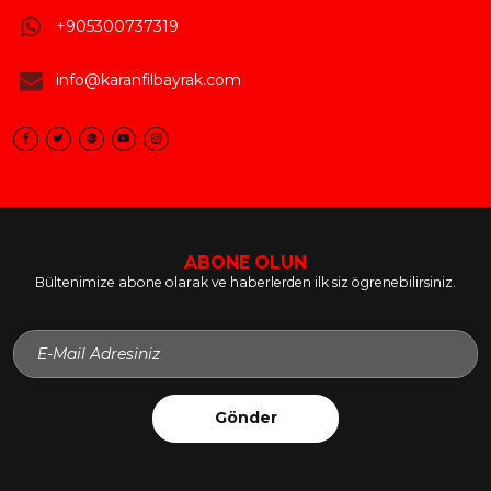
+905300737319
info@karanfilbayrak.com
ABONE OLUN
Bültenimize abone olarak ve haberlerden ilk siz ögrenebilirsiniz.
Gönder