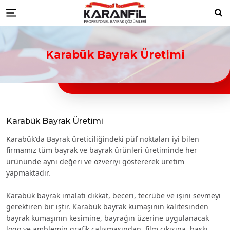
Karanfil Profesyonel Bayrak Çöz
Bayrakları
Düzce ikili masa bayrağı
Düzce türk bayraklari
Düzce bayrak toptancıları
Düzce türk bayrağı
Ara
Menu
imalatçıları
Düzce Ülke Bayrakları
Düzce turk bayragı
Düzce bayrak toptancısı
Karabük Bayrak Üretimi
Karabük Bayrak Üretimi
Karabük'da Bayrak üreticiliğindeki püf noktaları iyi bilen
firmamız tüm bayrak ve bayrak ürünleri üretiminde her
ürününde aynı değeri ve özveriyi göstererek üretim
yapmaktadır.
Karabük bayrak imalatı dikkat, beceri, tecrübe ve işini sevmeyi
gerektiren bir iştir. Karabük bayrak kumaşının kalitesinden
bayrak kumaşının kesimine, bayrağın üzerine uygulanacak
logo ve amblemin grafik çalışmasından, film çıkışına, baskı