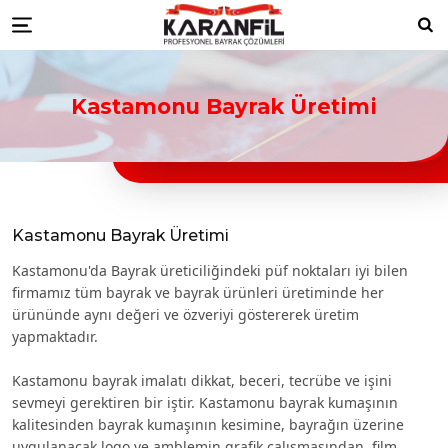
Karanfil Profesyonel Bayrak Çöz
bayrakları
Düzce Resmi Kurum Bayrakları
Düzce ikili masa bayrağı
Düzce türk bayraklari
Düzce bayrak
Ara
Menu
toptancıları
Düzce türk bayrağı imalatçıları
Düzce Ülke Bayrakları
Düzce turk bayragı
Düzce bayrak
toptancısı
Kastamonu Bayrak Üretimi
Kastamonu Bayrak Üretimi
Kastamonu'da Bayrak üreticiliğindeki püf noktaları iyi bilen
firmamız tüm bayrak ve bayrak ürünleri üretiminde her
ürününde aynı değeri ve özveriyi göstererek üretim
yapmaktadır.
Kastamonu bayrak imalatı dikkat, beceri, tecrübe ve işini
sevmeyi gerektiren bir iştir. Kastamonu bayrak kumaşının
kalitesinden bayrak kumaşının kesimine, bayrağın üzerine
uygulanacak logo ve amblemin grafik çalışmasından, film