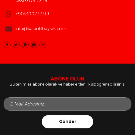
0530 073 73 19
+905300737319
info@karanfilbayrak.com
ABONE OLUN
Bültenimize abone olarak ve haberlerden ilk siz ögrenebilirsiniz.
Gönder