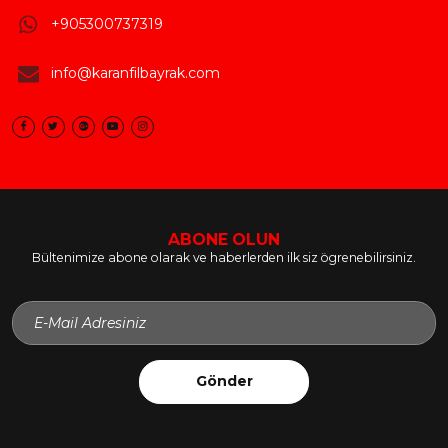
+905300737319
info@karanfilbayrak.com
ABONE OLUN
Bültenimize abone olarak ve haberlerden ilk siz ögrenebilirsiniz.
Gönder