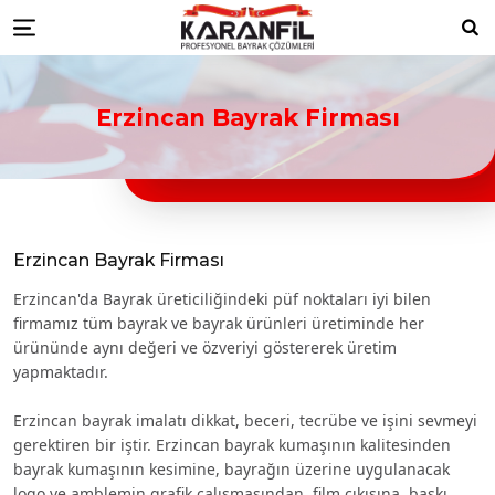
Karanfil Profesyonel Bayrak Çöz
bayrakları
Düzce Resmi Kurum Bayrakları
Düzce ikili masa bayrağı
Düzce türk bayraklari
Düzce bayrak
Ara
Menu
toptancıları
Düzce türk bayrağı imalatçıları
Düzce Ülke Bayrakları
Düzce turk bayragı
Düzce bayrak
toptancısı
Erzincan Bayrak Firması
Erzincan Bayrak Firması
Erzincan'da Bayrak üreticiliğindeki püf noktaları iyi bilen
firmamız tüm bayrak ve bayrak ürünleri üretiminde her
ürününde aynı değeri ve özveriyi göstererek üretim
yapmaktadır.
Erzincan bayrak imalatı dikkat, beceri, tecrübe ve işini sevmeyi
gerektiren bir iştir. Erzincan bayrak kumaşının kalitesinden
bayrak kumaşının kesimine, bayrağın üzerine uygulanacak
logo ve amblemin grafik çalışmasından, film çıkışına, baskı