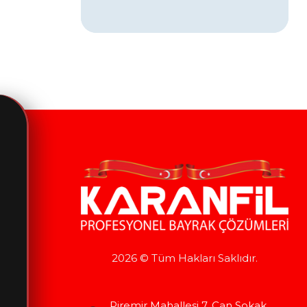
2026 © Tüm Hakları Saklıdır.
Piremir Mahallesi 7. Can Sokak