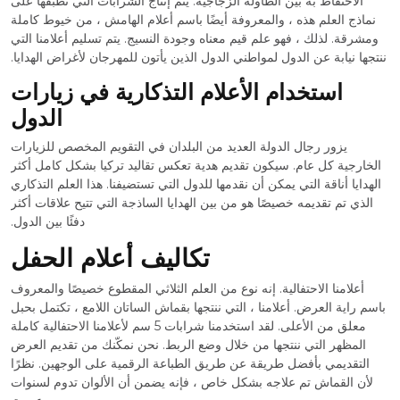
الاحتفاظ به بين الطاولة الزجاجية. يتم إنتاج الشرابات التي نطبقها على
نماذج العلم هذه ، والمعروفة أيضًا باسم أعلام الهامش ، من خيوط كاملة
ومشرقة. لذلك ، فهو علم قيم معناه وجودة النسيج. يتم تسليم أعلامنا التي
ننتجها نيابة عن الدول لمواطني الدول الذين يأتون للمهرجان لأغراض الهدايا.
استخدام الأعلام التذكارية في زيارات
الدول
يزور رجال الدولة العديد من البلدان في التقويم المخصص للزيارات
الخارجية كل عام. سيكون تقديم هدية تعكس تقاليد تركيا بشكل كامل أكثر
الهدايا أناقة التي يمكن أن نقدمها للدول التي تستضيفنا. هذا العلم التذكاري
الذي تم تقديمه خصيصًا هو من بين الهدايا الساذجة التي تتيح علاقات أكثر
دفئًا بين الدول.
تكاليف أعلام الحفل
أعلامنا الاحتفالية. إنه نوع من العلم الثلاثي المقطوع خصيصًا والمعروف
باسم راية العرض. أعلامنا ، التي ننتجها بقماش الساتان اللامع ، تكتمل بحبل
معلق من الأعلى. لقد استخدمنا شرابات 5 سم لأعلامنا الاحتفالية كاملة
المظهر التي ننتجها من خلال وضع الربط. نحن نمكّنك من تقديم العرض
التقديمي بأفضل طريقة عن طريق الطباعة الرقمية على الوجهين. نظرًا
لأن القماش تم علاجه بشكل خاص ، فإنه يضمن أن الألوان تدوم لسنوات