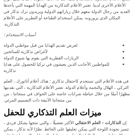
الأعلام الأخرى لدينا. تعتبر الأعلام التذكارية من الهدايا المهمة التي يأخذها
العديد من رجال الدولة معهم خلال زياراتهم الدولية ويريدون ترك تذكار في
المكان الذي يزورونه. يمكن استخدام الطباعة أو التطريز على الأعلام
التذكارية.
أسباب الاستخدام ؛
لغرض تقديم الهدايا من قبل مواطني الدولة
لأغراض تذكارية للسائحين
الزيارات القطرية التي يقوم بها شيوخ الدولة
للمواطنين الأجانب الذين يعيشون في تركيا للحصول على هدايا
تذكارية
في هذه الأعلام التي تستخدم كاحتفال تذكاري ؛ هناك أعلام أتاتورك ، العلم
التركي ، الهلال والنجمة وأعلام الدولة. تعتبر الأعلام التذكارية ، التي نقدمها
مظهرًا أنيقًا من خلال خياطة شرابات خاصة على الحواف في منتجاتنا ، من
بين منتجاتنا الأنيقة ذات التصميم المرئي.
ميزات العلم التذكاري للحفل
إن
التذكارات - العلم الاحتفالي
الأكثر تفضيلًا ، والتي ننتجها بشكل فردي ،
تتميز بجودة اللوحة التي يمكن تعليقها على الحائط. نظرًا لأنه تذكار ، يمكن