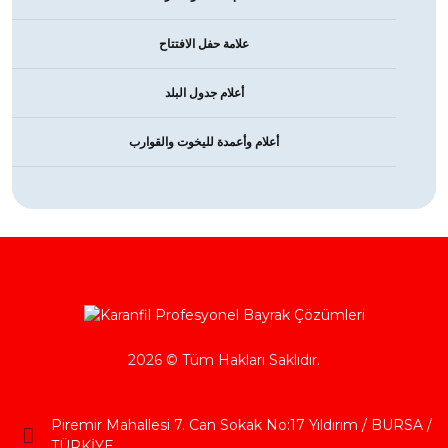
علامة حفل الافتتاح
أعلام جدول البلد
أعلام وأعمدة لليخوت والقوارب
2026 © Tüm Hakları Saklıdır.
Piremir Mahallesi 7. Can Sokak No:17 Yıldırım / BURSA /
TÜRKİYE