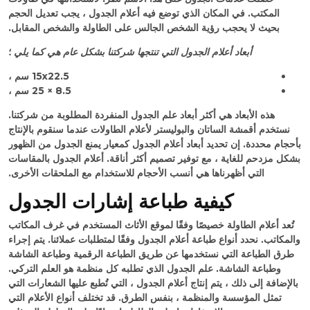
المكتب. في المكان الذي توضع فيه أعلام الجدول ، يجب تعديل الحجم
بحيث لا يحجب رؤية الشخص الجالس على الطاولة والشخص المقابل.
أبعاد أعلام الجدول التي تنتجها شركتنا بشكل عام هي كما يلي
؛
15x22.5 سم ،
8.5 × 25 سم ،
هذه الأبعاد هي أكثر أبعاد علم الجدول المنفردة المطلوبة من شركتنا.
نستخدم أقمشة الساتان والبوليستر لأعلام الطاولات عندما سنقوم بالإنتاج
بأحجام محددة. إن تحديد أبعاد أعلام الجدول كمعيار يمنع الجدول من الظهور
بشكل مزدحم للغاية ، مع توفير تصميم أكثر أناقة. أعلام الجدول بالمقاسات
التي أظهرناها هي أنسب الأحجام للاستخدام مع الملحقات الأخرى.
كيفية طباعة إشارات الجدول
تُعد أعلام الطاولة خصيصًا وفقًا لموقع الأثاث المستخدم في غرف المكاتب
والمكاتب. نحدد أنواع طباعة أعلام الجدول وفقًا لمتطلبات عملائنا. يتم إجراء
طرق الطباعة التي نستخدمها عن طريق الطباعة الرقمية وطباعة الشاشة
وطباعة الشاشة. علم الجدول الذي تطلبه كل منظمة هو العلم التركي.
بالإضافة إلى ذلك ، يتم إنتاج أعلام الجدول ، التي تُطبع عليها الشعارات التي
تمثل المؤسسة والمنظمة ، بنفس الطرق. قد تختلف أنواع الأعلام التي