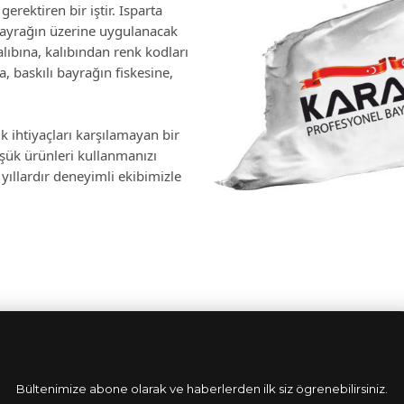
erektiren bir iştir. Isparta
bayrağın üzerine uygulanacak
lıbına, kalıbından renk kodları
 baskılı bayrağın fiskesine,
k ihtiyaçları karşılamayan bir
üşük ürünleri kullanmanızı
yıllardır deneyimli ekibimizle
Bültenimize abone olarak ve haberlerden ilk siz ögrenebilirsiniz.