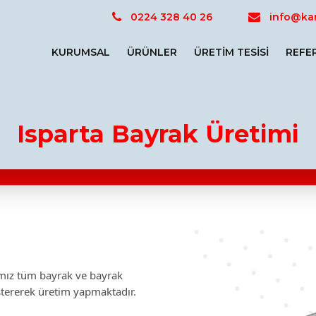
0224 328 40 26
info@kar
KURUMSAL
ÜRÜNLER
ÜRETIM TESISI
REFE
Isparta Bayrak Üretimi
mamız tüm bayrak ve bayrak
stererek üretim yapmaktadır.