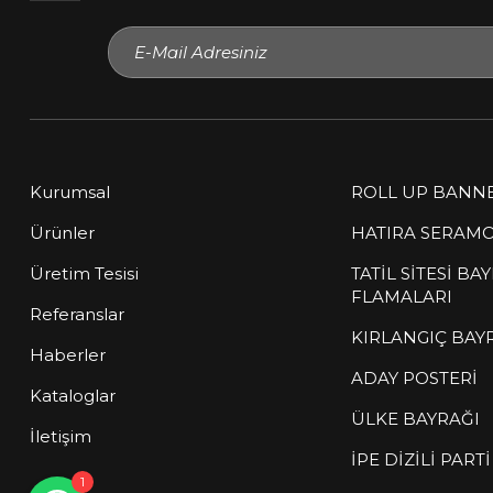
Kurumsal
ROLL UP BANN
Ürünler
HATIRA SERAMO
Üretim Tesisi
TATİL SİTESİ BA
FLAMALARI
Müşteri Temsilcisi
Referanslar
çevrimiçi
KIRLANGIÇ BAY
Haberler
ADAY POSTERİ
Sitemize hoş geldiniz! Size nasıl
Kataloglar
yardımcı olabilirim?
ÜLKE BAYRAĞI
İletişim
İPE DİZİLİ PART
1