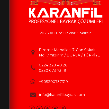
2026 © Tüm Hakları Saklıdır.
Piremir Mahallesi 7. Can Sokak
No:17 Yıldırım / BURSA / TÜRKİYE
0224 328 40 26
0530 073 73 19
+905300737319
info@karanfilbayrak.com