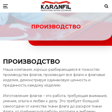
Karanfil Profesyonel Bayrak Çöz
bayrakları
Düzce Resmi Kurum Bayrakları
Düzce ikili masa bayrağı
Düzce türk bayraklari
Düzce bayrak
По
Menu
toptancıları
Düzce türk bayrağı imalatçıları
Düzce Ülke Bayrakları
Düzce turk bayragı
Düzce bayrak
toptancısı
ПРОИЗВОДСТВО
ПРОИЗВОДСТВО
Наша компания, хорошо разбирающаяся в тонкостях
производства флагов, производит все флаги и флаговые
изделия, демонстрируя одинаковую ценность и
преданность каждому изделию.
Изготовление флагов – это работа, требующая внимания,
умения, опыта и любви к делу. Это требует большой
самоотдачи от качества ткани флага до раскроя ткани
флага, от графической работы логотипа и эмблемы,